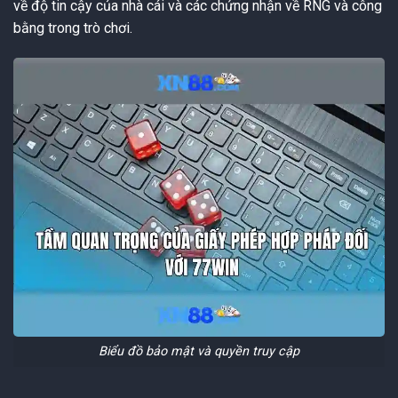
về độ tin cậy của nhà cái và các chứng nhận về RNG và công
bằng trong trò chơi.
Biểu đồ bảo mật và quyền truy cập