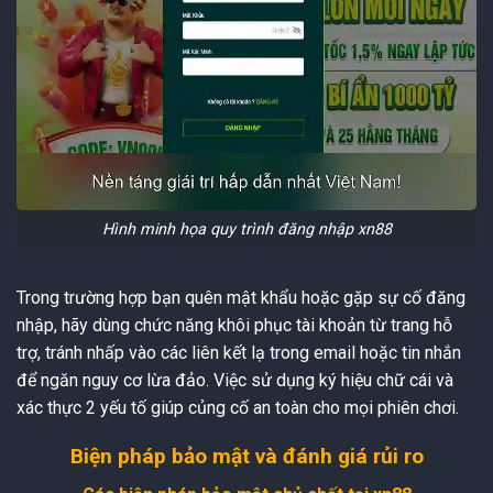
Hình minh họa quy trình đăng nhập xn88
Trong trường hợp bạn quên mật khẩu hoặc gặp sự cố đăng
nhập, hãy dùng chức năng khôi phục tài khoản từ trang hỗ
trợ, tránh nhấp vào các liên kết lạ trong email hoặc tin nhắn
để ngăn nguy cơ lừa đảo. Việc sử dụng ký hiệu chữ cái và
xác thực 2 yếu tố giúp củng cố an toàn cho mọi phiên chơi.
Biện pháp bảo mật và đánh giá rủi ro