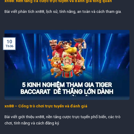
xn88: Nền tảng cá cược trực tuyến và đánh giá tổng quan
Bài viết phân tích xn88, lịch sử, tính năng, an toàn và cách tham gia.
10
Th06
xn88 – Cổng trò chơi trực tuyến và đánh giá
Bài viết giới thiệu xn88, nền tảng cược trực tuyến phổ biến, các trò
chơi, tính năng và cách đăng ký.