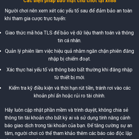
Các biện pháp bảo mật chủ chốt tại xn88
Người chơi nên xem xét các yếu tố sau để đảm bảo an toàn
khi tham gia cược trực tuyến:
Giao thức mã hóa TLS để bảo vệ dữ liệu thanh toán và thông
tin cá nhân.
Quản lý phiên làm việc hiệu quả nhằm ngăn chặn phiên đăng
nhập bị chiếm đoạt.
Xác thực hai yếu tố và thông báo bất thường khi đăng nhập
từ thiết bị mới.
Kiểm tra kỹ điều kiện và thời hạn rút tiền, tránh rơi vào các
khoản phí ẩn hoặc rủi ro tài chính.
Hãy luôn cập nhật phần mềm và trình duyệt, không chia sẻ
thông tin tài khoản cho bất kỳ ai và sử dụng tính năng cảnh
báo giao dịch trong tài khoản của bạn. Để tăng cường sự an
tâm, người chơi có thể tham khảo thêm các báo cáo độc lập