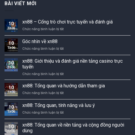
BÀI VIẾT MỚI
xn88 – Cổng trò chơi trực tuyến và đánh giá
10
Th06
xn88
Chức năng bình luận bị tắt
–
Cổng
Góc nhìn về xn88
10
trò
Th06
Góc
Chức năng bình luận bị tắt
chơi
nhìn
trực
về
tuyến
xn88: Giới thiệu và đánh giá nền tảng casino trực
10
xn88
và
tuyến
Th06
đánh
xn88:
Chức năng bình luận bị tắt
giá
Giới
thiệu
xn88: Tổng quan và hướng dẫn tham gia
10
và
Th06
xn88:
Chức năng bình luận bị tắt
đánh
Tổng
giá
quan
xn88: Tổng quan, tính năng và lưu ý
nền
10
và
tảng
Th06
xn88:
Chức năng bình luận bị tắt
hướng
casino
Tổng
dẫn
trực
quan,
tham
xn88: Tổng quan về nền tảng và cộng đồng người
tuyến
10
tính
gia
dùng
Th06
năng