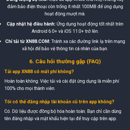
đảm bảo điện thoại còn trống ít nhất 100MB để ứng dụng
hoạt động mượt mà.
Cập nhật hệ điều hành:
Ứng dụng hoạt động tốt nhất trên
Android 6.0+ và iOS 11.0+ trở lên.
Chỉ tải từ XN88.COM:
Tránh xa các đường link lạ trên mạng
xã hội để bảo vệ thông tin cá nhân của bạn.
6. Câu hỏi thường gặp (FAQ)
Tải app XN88 có mất phí không?
Hoàn toàn không. Việc tải và cài đặt ứng dụng là miễn phí
100% cho mọi thành viên.
Tôi có thể đăng nhập tài khoản cũ trên app không?
Có. Dữ liệu được đồng bộ hóa hoàn toàn. Bạn chỉ cần dùng
tên đăng nhập và mật khẩu hiện tại để truy cập trên app.