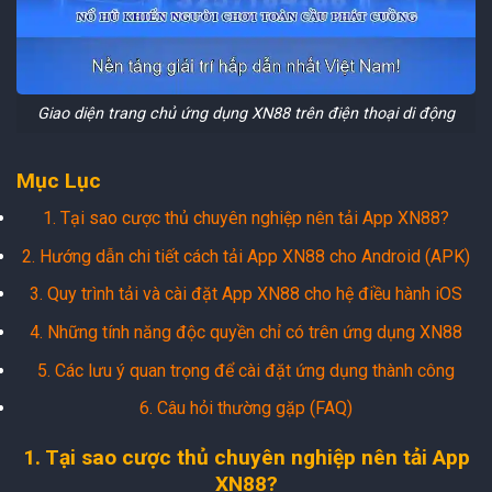
Giao diện trang chủ ứng dụng XN88 trên điện thoại di động
Mục Lục
1. Tại sao cược thủ chuyên nghiệp nên tải App XN88?
2. Hướng dẫn chi tiết cách tải App XN88 cho Android (APK)
3. Quy trình tải và cài đặt App XN88 cho hệ điều hành iOS
4. Những tính năng độc quyền chỉ có trên ứng dụng XN88
5. Các lưu ý quan trọng để cài đặt ứng dụng thành công
6. Câu hỏi thường gặp (FAQ)
1. Tại sao cược thủ chuyên nghiệp nên tải App
XN88?