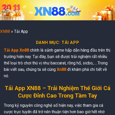
Skip
to
content
XN88
»
Tải App
DANH MỤC:
TẢI APP
Tải App Xn88
chính là sảnh game hấp dẫn hàng đầu trên thị
trường hiện nay. Tại đây, bạn sẽ được trải nghiệm rất nhiều
thể loại trò chơi thú vị như baccarat, rồng hổ, sicbo,…..Trong
bài viết sau, chúng ta sẽ cùng
Xn88
đi khám phá chi tiết về
nó.
Tải App XN88 – Trải Nghiệm Thế Giới Cá
Cược Đỉnh Cao Trong Tầm Tay
Trong kỷ nguyên công nghệ số hiện nay, việc tham gia cá
cược trực tuyến đã trở nên thuận tiện hơn bao giờ hết nhờ