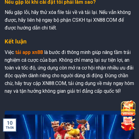
Nếu gặp lỗi khi cài đặt tôi phải làm sao?
Nếu gặp lỗi, hãy thử xóa file tải về và tải lại. Nếu vẫn không
được, hãy liên hệ ngay bộ phận CSKH tại XN88.COM để
được hướng dẫn chi tiết.
Kết luận
Việc
tải app xn88
là bước đi thông minh giúp nâng tầm trải
nghiệm cá cược của bạn. Không chỉ mang lại sự tiện lợi, an
toàn và tốc độ, ứng dụng còn mở ra cơ hội nhận nhiều ưu đãi
độc quyền dành riêng cho người dùng di động. Đừng chần
chừ, hãy truy cập XN88.COM, tải ứng dụng về máy ngay hôm
nay và tận hưởng không gian giải trí đẳng cấp quốc tế!
10
Th06