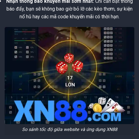
Nhận thông báo khuyến mãi sớm nhất:
Chỉ cần bật thông
báo đẩy, bạn sẽ không bao giờ bỏ lỡ các kèo thơm, sự kiện
nổ hũ hay các mã code khuyến mãi có thời hạn.
So sánh tốc độ giữa website và ứng dụng XN88