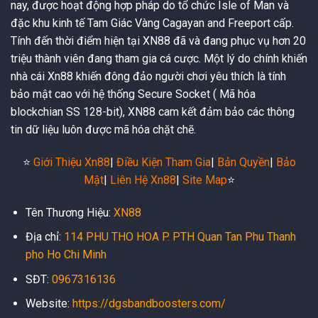
nay, được hoạt động hợp pháp do tổ chức Isle of Man và
đặc khu kinh tế Tam Giác Vàng Cagayan and Freeport cấp.
Tính đến thời điểm hiện tại XN88 đã và đang phục vụ hơn 20
triệu thành viên đang tham gia cá cược. Một lý do chính khiến
nhà cái Xn88 khiến đông đảo người chơi yêu thích là tính
bảo mật cao với hệ thống Secure Socket ( Mã hóa
blockchian SS 128-bit), XN88 cam kết đảm bảo các thông
tin dữ liệu luôn được mã hóa chặt chẽ.
⭐️
Giới Thiệu Xn88
|
Điều Kiện Tham Gia
|
Bản Quyền
|
Bảo
Mật
|
Liên Hệ Xn88
|
Site Map
⭐️
Tên Thương Hiệu:
XN88
Địa chỉ:
114 PHU THO HOA P. PTH Quan Tan Phu Thanh
pho Ho Chi Minh
SĐT:
0967316136
Website:
https://dgsbandboosters.com/