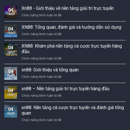
Xn88 - Giới thiệu về nền tảng giải trí trực tuyến
04
Th07
Xn88
Chức năng bình luận bị tắt
-
Giới
XN88: Tổng quan, đánh giá và hướng dẫn sử dụng
04
thiệu
Th07
XN88:
Chức năng bình luận bị tắt
về
Tổng
nền
quan,
tảng
XN88: Khám phá nền tảng cá cược trực tuyến hàng
04
đánh
giải
đầu
Th07
giá
trí
XN88:
Chức năng bình luận bị tắt
và
trực
Khám
hướng
tuyến
phá
dẫn
xn88: Giới thiệu và tổng quan
04
nền
sử
Th07
xn88:
Chức năng bình luận bị tắt
tảng
dụng
Giới
cá
thiệu
xn88 – Nền tảng giải trí trực tuyến hàng đầu
cược
04
và
trực
Th07
xn88
Chức năng bình luận bị tắt
tổng
tuyến
–
quan
hàng
Nền
xn88: Nền tảng cá cược trực tuyến và đánh giá tổng
đầu
04
tảng
quan
Th07
giải
xn88:
Chức năng bình luận bị tắt
trí
Nền
trực
tảng
tuyến