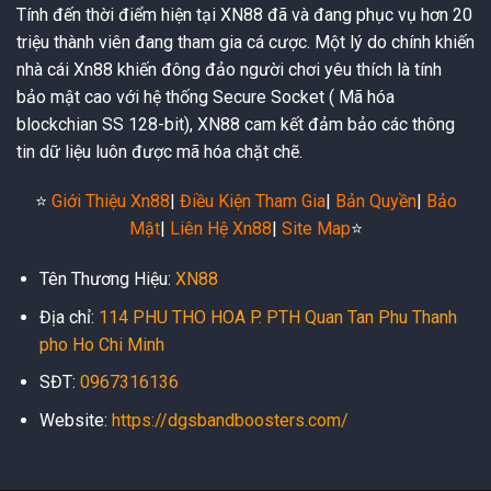
Tính đến thời điểm hiện tại XN88 đã và đang phục vụ hơn 20
triệu thành viên đang tham gia cá cược. Một lý do chính khiến
nhà cái Xn88 khiến đông đảo người chơi yêu thích là tính
bảo mật cao với hệ thống Secure Socket ( Mã hóa
blockchian SS 128-bit), XN88 cam kết đảm bảo các thông
tin dữ liệu luôn được mã hóa chặt chẽ.
⭐️
Giới Thiệu Xn88
|
Điều Kiện Tham Gia
|
Bản Quyền
|
Bảo
Mật
|
Liên Hệ Xn88
|
Site Map
⭐️
Tên Thương Hiệu:
XN88
Địa chỉ:
114 PHU THO HOA P. PTH Quan Tan Phu Thanh
pho Ho Chi Minh
SĐT:
0967316136
Website:
https://dgsbandboosters.com/