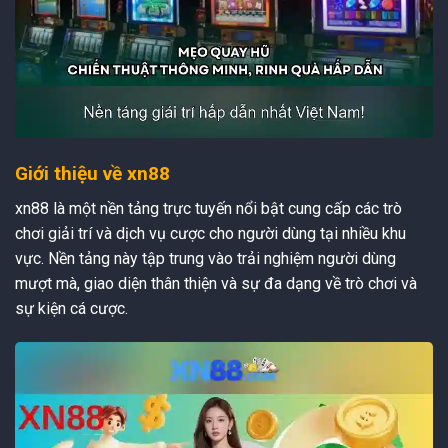
Giới thiệu về xn88
xn88 là một nền tảng trực tuyến nổi bật cung cấp các trò
chơi giải trí và dịch vụ cược cho người dùng tại nhiều khu
vực. Nền tảng này tập trung vào trải nghiệm người dùng
mượt mà, giao diện thân thiện và sự đa dạng về trò chơi và
sự kiện cá cược.