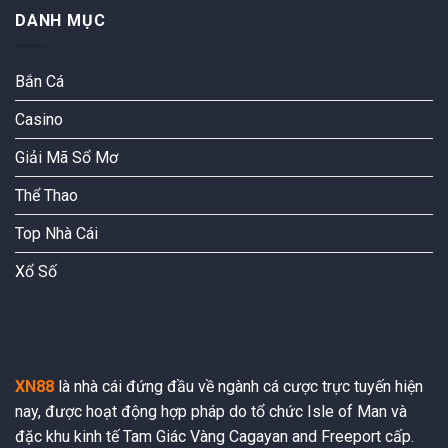
cá
hàng
DANH MỤC
cược
đầu
trực
tuyến
Bắn Cá
và
đánh
Casino
giá
tổng
quan
Giải Mã Sổ Mơ
Thể Thao
Top Nhà Cái
Xổ Số
XN88
là nhà cái đứng đầu về ngành cá cược trực tuyến hiện
nay, được hoạt động hợp pháp do tổ chức Isle of Man và
đặc khu kinh tế Tam Giác Vàng Cagayan and Freeport cấp.