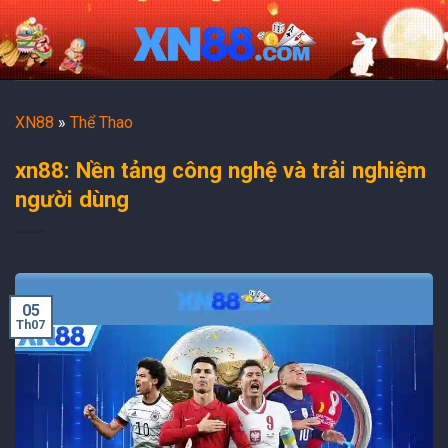
Skip
to
content
XN88
»
Thể Thao
xn88: Nền tảng công nghệ và trải nghiệm
người dùng
05
Th07