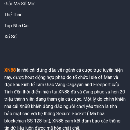
Giải Mã Sổ Mơ
Thể Thao
Top Nhà Cái
Xổ Số
XN88
là nhà cái đứng đầu về ngành cá cược trực tuyến hiện
nay, được hoạt động hợp pháp do tổ chức Isle of Man và
đặc khu kinh tế Tam Giác Vàng Cagayan and Freeport cấp.
Tính đến thời điểm hiện tại XN88 đã và đang phục vụ hơn 20
triệu thành viên đang tham gia cá cược. Một lý do chính khiến
nhà cái Xn88 khiến đông đảo người chơi yêu thích là tính
bảo mật cao với hệ thống Secure Socket ( Mã hóa
blockchian SS 128-bit), XN88 cam kết đảm bảo các thông
tin dữ liệu luôn được mã hóa chặt chẽ.