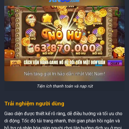
Tiện ích thanh toán và nạp rút
Trải nghiệm người dùng
Giao diện được thiết kế rõ ràng, dễ điều hướng và tối ưu cho
di động. Tốc độ tải trang nhanh, thời gian phản hồi ngắn và
hỗ trợ cá nhân hóa giúp người chơi tận hưởng dịch vụ ở mọi