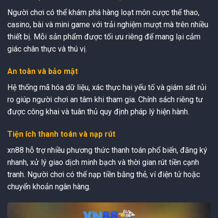
Người chơi có thể khám phá hàng loạt môn cược thể thao,
casino, bài và mini game với trải nghiệm mượt mà trên nhiều
thiết bị. Mỗi sản phẩm được tối ưu riêng để mang lại cảm
giác chân thực và thú vị.
An toàn và bảo mật
Hệ thống mã hóa dữ liệu, xác thực hai yếu tố và giám sát rủi
ro giúp người chơi an tâm khi tham gia. Chính sách riêng tư
được công khai và tuân thủ quy định pháp lý hiện hành.
Tiện ích thanh toán và nạp rút
xn88 hỗ trợ nhiều phương thức thanh toán phổ biến, đăng ký
nhanh, xử lý giao dịch minh bạch và thời gian rút tiền cạnh
tranh. Người chơi có thể nạp tiền bằng thẻ, ví điện tử hoặc
chuyển khoản ngân hàng.