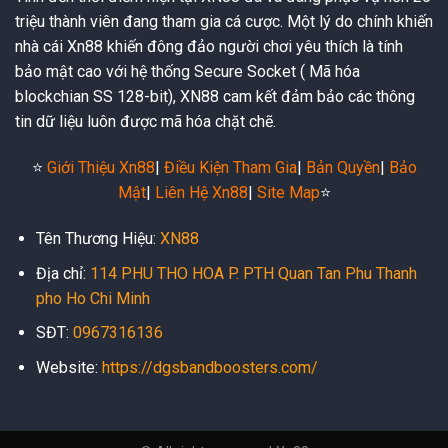
triệu thành viên đang tham gia cá cược. Một lý do chính khiến
nhà cái Xn88 khiến đông đảo người chơi yêu thích là tính
bảo mật cao với hệ thống Secure Socket ( Mã hóa
blockchian SS 128-bit), XN88 cam kết đảm bảo các thông
tin dữ liệu luôn được mã hóa chặt chẽ.
⭐️
Giới Thiệu Xn88
|
Điều Kiện Tham Gia
|
Bản Quyền
|
Bảo
Mật
|
Liên Hệ Xn88
|
Site Map
⭐️
Tên Thương Hiệu:
XN88
Địa chỉ:
114 PHU THO HOA P. PTH Quan Tan Phu Thanh
pho Ho Chi Minh
SĐT:
0967316136
Website:
https://dgsbandboosters.com/