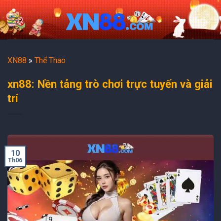
Skip
to
content
XN88
»
Thể Thao
xn88: Nền tảng trò chơi trực tuyến và giải
trí
10
Th06