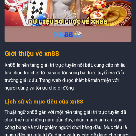
Giới thiệu về xn88
Xn88 là nền tảng giải trí trực tuyến nổi bật, cung cấp nhiều
lựa chọn trò chơi từ casino tới sòng bài trực tuyến và đấu
trường giải đấu. Trang web được thiết kế thân thiện với
người dùng và tối ưu cho di động.
Lịch sử và mục tiêu của xn88
Thuật ngữ xn88 gắn với một nền tảng giải trí trực tuyến đã
phát triển từ những năm gần đây, nhấn mạnh tính an toàn
công bằng và trải nghiệm người chơi hàng đầu. Mục tiêu là
mang đến sự giải trí đa dạng và truy cập dễ dàng cho người