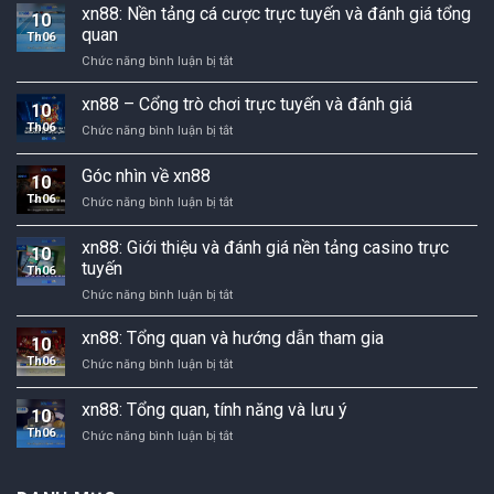
xn88: Nền tảng cá cược trực tuyến và đánh giá tổng
10
quan
Th06
xn88:
Chức năng bình luận bị tắt
Nền
tảng
xn88 – Cổng trò chơi trực tuyến và đánh giá
10
cá
Th06
xn88
Chức năng bình luận bị tắt
cược
–
trực
Cổng
Góc nhìn về xn88
tuyến
10
trò
và
Th06
Góc
Chức năng bình luận bị tắt
chơi
đánh
nhìn
trực
giá
về
tuyến
xn88: Giới thiệu và đánh giá nền tảng casino trực
tổng
10
xn88
và
tuyến
quan
Th06
đánh
xn88:
Chức năng bình luận bị tắt
giá
Giới
thiệu
xn88: Tổng quan và hướng dẫn tham gia
10
và
Th06
xn88:
Chức năng bình luận bị tắt
đánh
Tổng
giá
quan
xn88: Tổng quan, tính năng và lưu ý
nền
10
và
tảng
Th06
xn88:
Chức năng bình luận bị tắt
hướng
casino
Tổng
dẫn
trực
quan,
tham
tuyến
tính