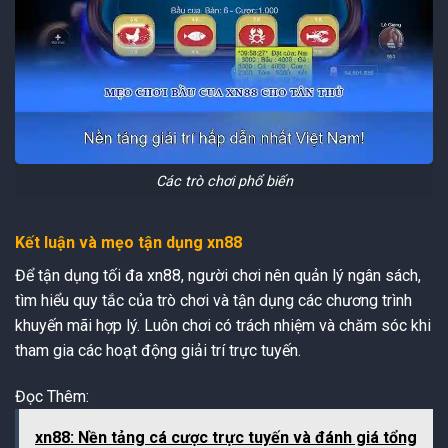
Các trò chơi phổ biến
Kết luận và mẹo tận dụng xn88
Để tận dụng tối đa xn88, người chơi nên quản lý ngân sách,
tìm hiểu quy tắc của trò chơi và tận dụng các chương trình
khuyến mãi hợp lý. Luôn chơi có trách nhiệm và chăm sóc khi
tham gia các hoạt động giải trí trực tuyến.
Đọc Thêm:
xn88: Nền tảng cá cược trực tuyến và đánh giá tổng