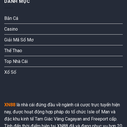
gia
DANH MỤC
năng
và
lưu
Bắn Cá
ý
Casino
Giải Mã Sổ Mơ
Thể Thao
Top Nhà Cái
Xổ Số
XN88
là nhà cái đứng đầu về ngành cá cược trực tuyến hiện
nay, được hoạt động hợp pháp do tổ chức Isle of Man và
đặc khu kinh tế Tam Giác Vàng Cagayan and Freeport cấp.
Tính đến thời điểm hiện tại XN88 đã và đang phục vụ hơn 20