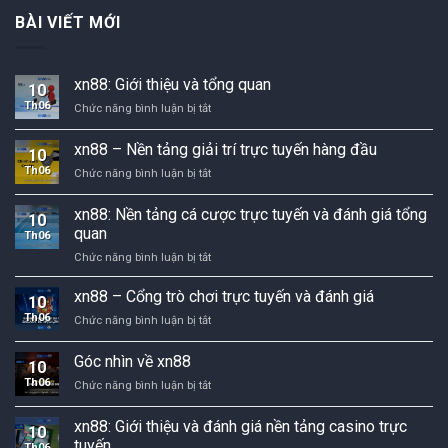
BÀI VIẾT MỚI
xn88: Giới thiệu và tổng quan
10
Th06
xn88:
Chức năng bình luận bị tắt
Giới
thiệu
xn88 – Nền tảng giải trí trực tuyến hàng đầu
10
và
Th06
xn88
Chức năng bình luận bị tắt
tổng
–
quan
Nền
xn88: Nền tảng cá cược trực tuyến và đánh giá tổng
10
tảng
quan
Th06
giải
xn88:
Chức năng bình luận bị tắt
trí
Nền
trực
tảng
tuyến
xn88 – Cổng trò chơi trực tuyến và đánh giá
10
cá
hàng
Th06
xn88
Chức năng bình luận bị tắt
cược
đầu
–
trực
Cổng
Góc nhìn về xn88
tuyến
10
trò
và
Th06
Góc
Chức năng bình luận bị tắt
chơi
đánh
nhìn
trực
giá
về
tuyến
xn88: Giới thiệu và đánh giá nền tảng casino trực
tổng
10
xn88
và
tuyến
quan
Th06