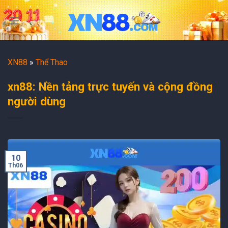
Skip
to
content
XN88
»
Thể Thao
xn88: Nền tảng trực tuyến và cộng đồng
người dùng
10
Th06