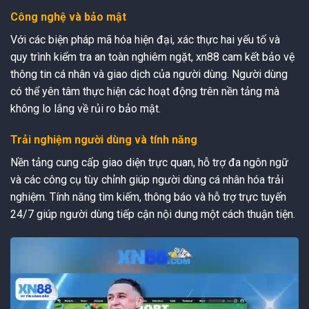
Công nghệ và bảo mật
Với các biện pháp mã hóa hiện đại, xác thực hai yếu tố và
quy trình kiểm tra an toàn nghiêm ngặt, xn88 cam kết bảo vệ
thông tin cá nhân và giao dịch của người dùng. Người dùng
có thể yên tâm thực hiện các hoạt động trên nền tảng mà
không lo lắng về rủi ro bảo mật.
Trải nghiệm người dùng và tính năng
Nền tảng cung cấp giao diện trực quan, hỗ trợ đa ngôn ngữ
và các công cụ tùy chỉnh giúp người dùng cá nhân hóa trải
nghiệm. Tính năng tìm kiếm, thông báo và hỗ trợ trực tuyến
24/7 giúp người dùng tiếp cận nội dung một cách thuận tiện.