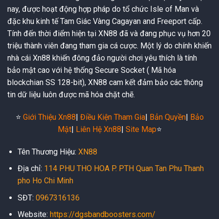
nay, được hoạt động hợp pháp do tổ chức Isle of Man và
đặc khu kinh tế Tam Giác Vàng Cagayan and Freeport cấp.
Tính đến thời điểm hiện tại XN88 đã và đang phục vụ hơn 20
triệu thành viên đang tham gia cá cược. Một lý do chính khiến
nhà cái Xn88 khiến đông đảo người chơi yêu thích là tính
bảo mật cao với hệ thống Secure Socket ( Mã hóa
blockchian SS 128-bit), XN88 cam kết đảm bảo các thông
tin dữ liệu luôn được mã hóa chặt chẽ.
⭐️
Giới Thiệu Xn88
|
Điều Kiện Tham Gia
|
Bản Quyền
|
Bảo
Mật
|
Liên Hệ Xn88
|
Site Map
⭐️
Tên Thương Hiệu:
XN88
Địa chỉ:
114 PHU THO HOA P. PTH Quan Tan Phu Thanh
pho Ho Chi Minh
SĐT:
0967316136
Website:
https://dgsbandboosters.com/