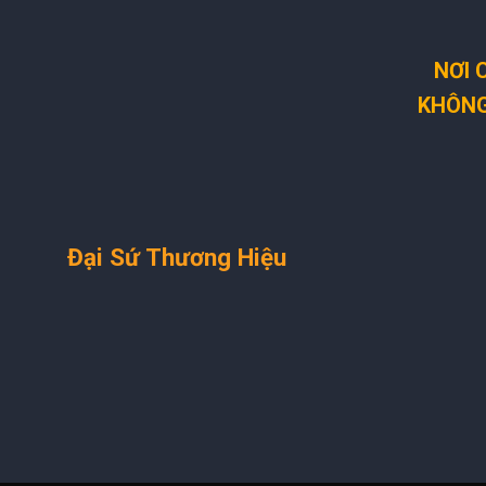
NƠI 
KHÔNG
Đại Sứ Thương Hiệu