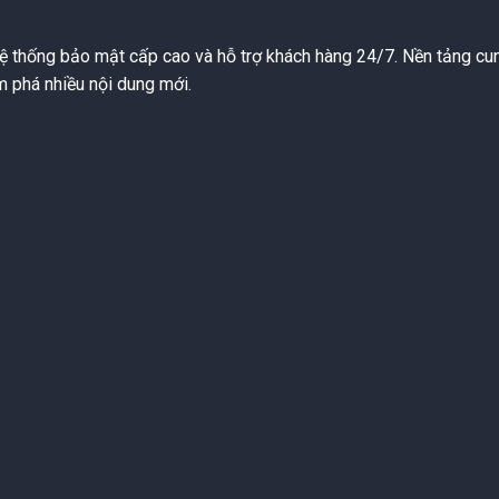
 hệ thống bảo mật cấp cao và hỗ trợ khách hàng 24/7. Nền tảng cu
m phá nhiều nội dung mới.