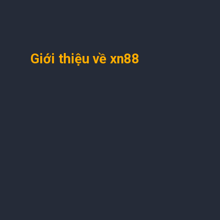
Giới thiệu về xn88