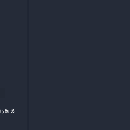
 yếu tố.