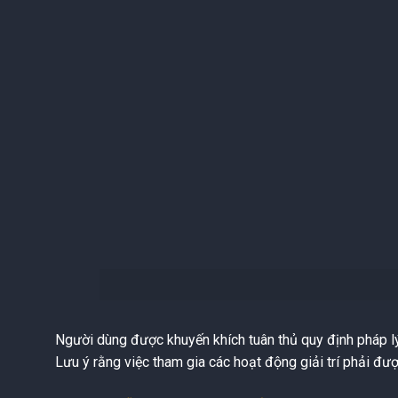
Người dùng được khuyến khích tuân thủ quy định pháp lý
Lưu ý rằng việc tham gia các hoạt động giải trí phải đư