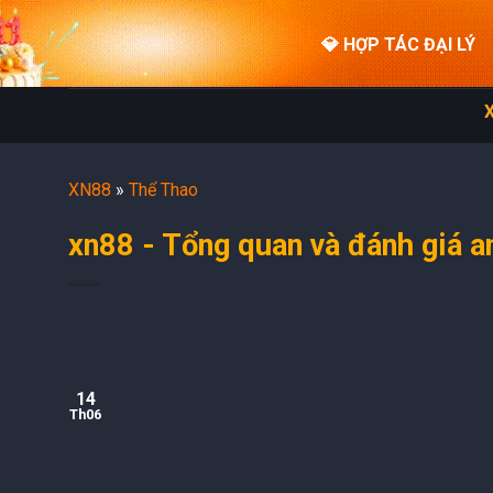
Skip
to
💎 HỢP TÁC ĐẠI LÝ
content
XN
XN88
»
Thể Thao
xn88 - Tổng quan và đánh giá a
14
Th06