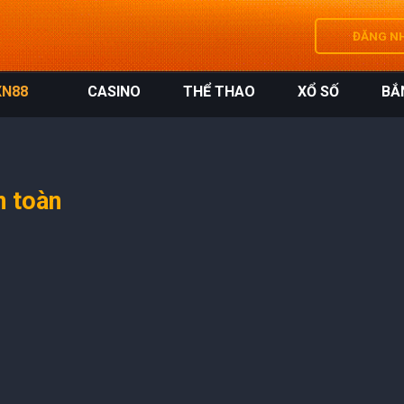
ĐĂNG N
88
CASINO
THỂ THAO
XỔ SỐ
B
n toàn