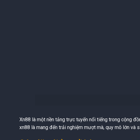
Xn88 là một nền tảng trực tuyến nổi tiếng trong cộng đồn
xn88 là mang đến trải nghiệm mượt mà, quy mô lớn và sự