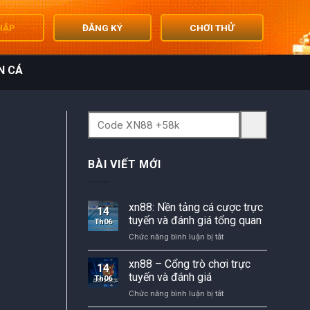
HẬP
ĐĂNG KÝ
CHƠI THỬ
ẮN CÁ
BÀI VIẾT MỚI
xn88: Nền tảng cá cược trực
14
tuyến và đánh giá tổng quan
Th06
xn88:
Chức năng bình luận bị tắt
Nền
tảng
xn88 – Cổng trò chơi trực
14
cá
tuyến và đánh giá
Th06
cược
xn88
Chức năng bình luận bị tắt
trực
–
tuyến