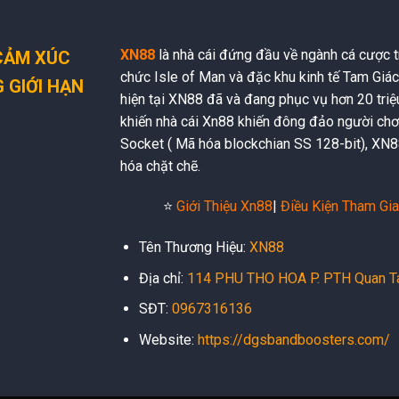
XN88
là nhà cái đứng đầu về ngành cá cược t
CẢM XÚC
chức Isle of Man và đặc khu kinh tế Tam Giá
 GIỚI HẠN
hiện tại XN88 đã và đang phục vụ hơn 20 triệ
khiến nhà cái Xn88 khiến đông đảo người chơi
Socket ( Mã hóa blockchian SS 128-bit), XN8
hóa chặt chẽ.
⭐️
Giới Thiệu Xn88
|
Điều Kiện Tham Gi
Tên Thương Hiệu:
XN88
Địa chỉ:
114 PHU THO HOA P. PTH Quan Ta
SĐT:
0967316136
Website:
https://dgsbandboosters.com/