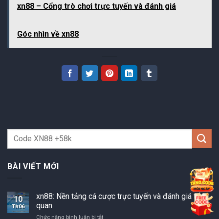
xn88 – Cổng trò chơi trực tuyến và đánh giá
Góc nhìn về xn88
BÀI VIẾT MỚI
xn88: Nền tảng cá cược trực tuyến và đánh giá tổng
10
quan
Th06
xn88:
Chức năng bình luận bị tắt